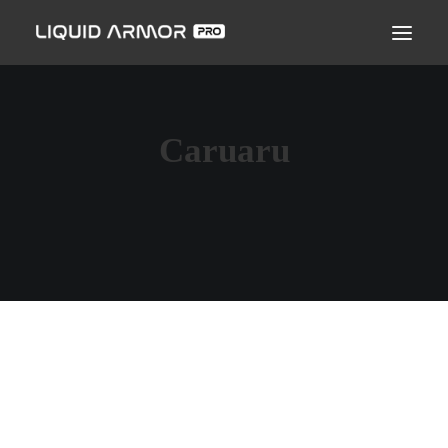
LIQUID ARMOR PRO
MODO DE APLICAÇÃO
SEJA UM PARCEIRO CERTIFICADO
Caruaru
ENCONTRE UM APLICADOR
PERGUNTAS FREQUENTES
OFICINA PARAÍBA