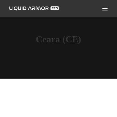
LIQUID ARMOR PRO
MODO DE APLICAÇÃO
SEJA UM PARCEIRO CERTIFICADO
Ceara (CE)
ENCONTRE UM APLICADOR
PERGUNTAS FREQUENTES
LUCICLEIDE ARAÚJO