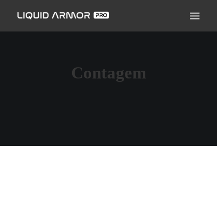
LIQUID ARMOR PRO
MODO DE APLICAÇÃO
SEJA UM PARCEIRO CERTIFICADO
Contagem
ENCONTRE UM APLICADOR
PERGUNTAS FREQUENTES
MARCIO RAMOS