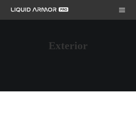
LIQUID ARMOR PRO
MODO DE APLICAÇÃO
SEJA UM PARCEIRO CERTIFICADO
Exterior
ENCONTRE UM APLICADOR
PERGUNTAS FREQUENTES
REBELLION MOTORS