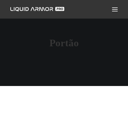
LIQUID ARMOR PRO
MODO DE APLICAÇÃO
SEJA UM PARCEIRO CERTIFICADO
Portão
ENCONTRE UM APLICADOR
PERGUNTAS FREQUENTES
MASSENA TINTAS