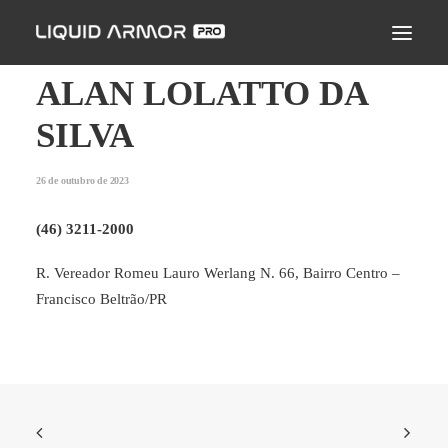
LIQUID ARMOR PRO
MODO DE APLICAÇÃO
ALAN LOLATTO DA
SEJA UM PARCEIRO CERTIFICADO
SILVA
ENCONTRE UM APLICADOR
26 de outubro de 2023
PERGUNTAS FREQUENTES
(46) 3211-2000
R. Vereador Romeu Lauro Werlang N. 66, Bairro Centro –
Francisco Beltrão/PR