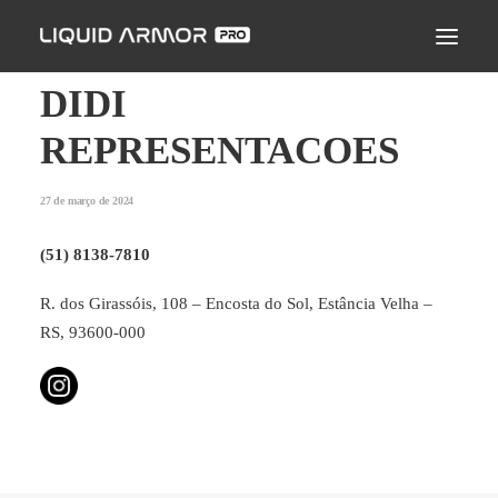
LIQUID ARMOR PRO
MODO DE APLICAÇÃO
DIDI
SEJA UM PARCEIRO CERTIFICADO
REPRESENTACOES
ENCONTRE UM APLICADOR
27 de março de 2024
PERGUNTAS FREQUENTES
(51) 8138-7810
R. dos Girassóis, 108 – Encosta do Sol, Estância Velha –
RS, 93600-000