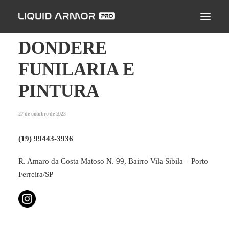
LIQUID ARMOR PRO
MODO DE APLICAÇÃO
DONDERE
SEJA UM PARCEIRO CERTIFICADO
FUNILARIA E
ENCONTRE UM APLICADOR
PINTURA
PERGUNTAS FREQUENTES
27 de outubro de 2023
(19) 99443-3936
R. Amaro da Costa Matoso N. 99, Bairro Vila Sibila – Porto
Ferreira/SP