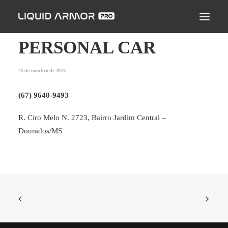
LIQUID ARMOR PRO
MODO DE APLICAÇÃO
PERSONAL CAR
SEJA UM PARCEIRO CERTIFICADO
25 de outubro de 2023
ENCONTRE UM APLICADOR
(67) 9640-9493
PERGUNTAS FREQUENTES
R. Ciro Melo N. 2723, Bairro Jardim Central –
Dourados/MS