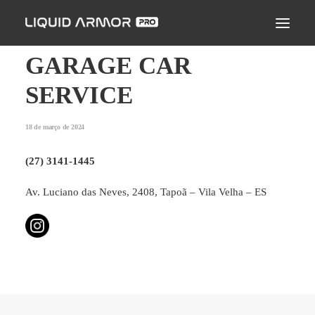
LIQUID ARMOR PRO
MODO DE APLICAÇÃO
GARAGE CAR
SEJA UM PARCEIRO CERTIFICADO
SERVICE
ENCONTRE UM APLICADOR
18 de março de 2024
PERGUNTAS FREQUENTES
(27) 3141-1445
Av. Luciano das Neves, 2408, Tapoã – Vila Velha – ES