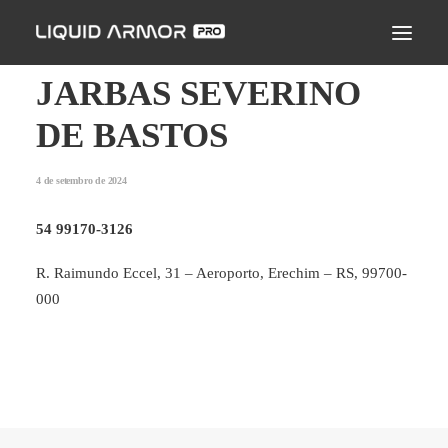
LIQUID ARMOR PRO
MODO DE APLICAÇÃO
JARBAS SEVERINO
SEJA UM PARCEIRO CERTIFICADO
DE BASTOS
ENCONTRE UM APLICADOR
4 de setembro de 2024
PERGUNTAS FREQUENTES
54 99170-3126
R. Raimundo Eccel, 31 – Aeroporto, Erechim – RS, 99700-
000