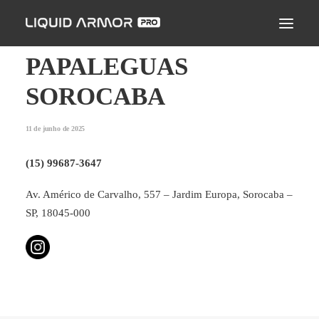
LIQUID ARMOR PRO
MODO DE APLICAÇÃO
PAPALEGUAS
SEJA UM PARCEIRO CERTIFICADO
SOROCABA
ENCONTRE UM APLICADOR
11 de junho de 2025
PERGUNTAS FREQUENTES
(15) 99687-3647
Av. Américo de Carvalho, 557 – Jardim Europa, Sorocaba –
SP, 18045-000