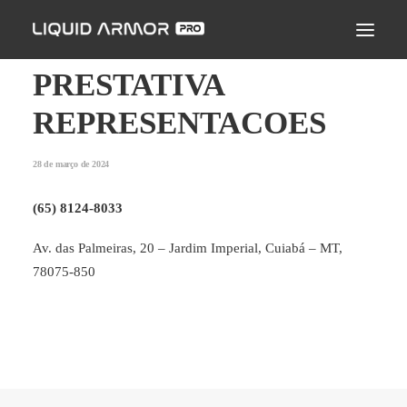
LIQUID ARMOR PRO
MODO DE APLICAÇÃO
PRESTATIVA
SEJA UM PARCEIRO CERTIFICADO
REPRESENTACOES
ENCONTRE UM APLICADOR
28 de março de 2024
PERGUNTAS FREQUENTES
(65) 8124-8033
Av. das Palmeiras, 20 – Jardim Imperial, Cuiabá – MT,
78075-850