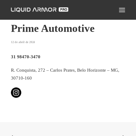
LIQUID ARMOR PRO
MODO DE APLICAÇÃO
Prime Automotive
SEJA UM PARCEIRO CERTIFICADO
12 de abril de 2024
ENCONTRE UM APLICADOR
31 98470-3470
PERGUNTAS FREQUENTES
R. Conquista, 272 – Carlos Prates, Belo Horizonte – MG,
30710-160