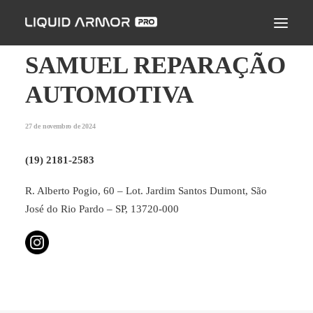
LIQUID ARMOR PRO
MODO DE APLICAÇÃO
SAMUEL REPARAÇÃO
SEJA UM PARCEIRO CERTIFICADO
AUTOMOTIVA
ENCONTRE UM APLICADOR
27 de novembro de 2024
PERGUNTAS FREQUENTES
(19) 2181-2583
R. Alberto Pogio, 60 – Lot. Jardim Santos Dumont, São
José do Rio Pardo – SP, 13720-000