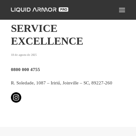
LIQUID ARMOR PRO
MODO DE APLICAÇÃO
SERVICE
SEJA UM PARCEIRO CERTIFICADO
EXCELLENCE
ENCONTRE UM APLICADOR
18 de agosto de 2025
PERGUNTAS FREQUENTES
0800 000 4755
R. Soledade, 1087 – Iririú, Joinville – SC, 89227-260