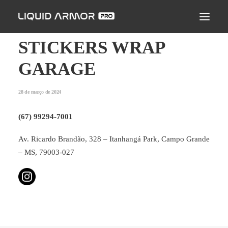
LIQUID ARMOR PRO
MODO DE APLICAÇÃO
STICKERS WRAP
SEJA UM PARCEIRO CERTIFICADO
GARAGE
ENCONTRE UM APLICADOR
28 de março de 2024
PERGUNTAS FREQUENTES
(67) 99294-7001
Av. Ricardo Brandão, 328 – Itanhangá Park, Campo Grande
– MS, 79003-027