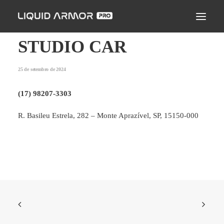
LIQUID ARMOR PRO
MODO DE APLICAÇÃO
STUDIO CAR
SEJA UM PARCEIRO CERTIFICADO
25 de setembro de 2024
ENCONTRE UM APLICADOR
(17) 98207-3303
PERGUNTAS FREQUENTES
R. Basileu Estrela, 282 – Monte Aprazível, SP, 15150-000