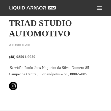
LIQUID ARMOR PRO
MODO DE APLICAÇÃO
TRIAD STUDIO
SEJA UM PARCEIRO CERTIFICADO
AUTOMOTIVO
ENCONTRE UM APLICADOR
28 de março de 2024
PERGUNTAS FREQUENTES
(48) 98591-0029
Servidão Paulo Joas Nogueira da Silva, Numero 85 –
Campeche Central, Florianópolis – SC, 88065-085