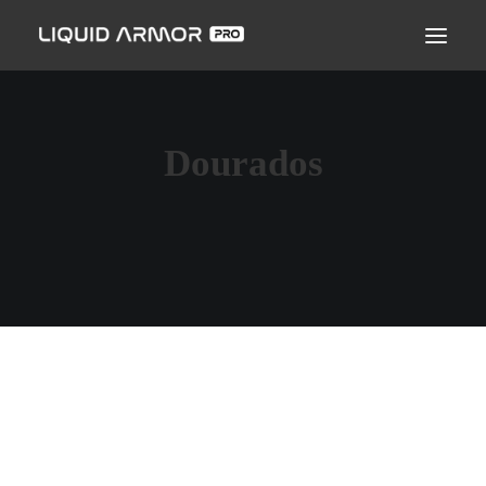
LIQUID ARMOR PRO
MODO DE APLICAÇÃO
SEJA UM PARCEIRO CERTIFICADO
Dourados
ENCONTRE UM APLICADOR
PERGUNTAS FREQUENTES
BASE DETAIL ESTÉTICA