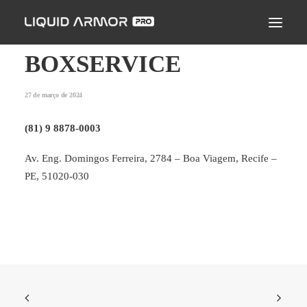
LIQUID ARMOR PRO
MODO DE APLICAÇÃO
BOXSERVICE
SEJA UM PARCEIRO CERTIFICADO
27 de março de 2024
ENCONTRE UM APLICADOR
(81) 9 8878-0003
PERGUNTAS FREQUENTES
Av. Eng. Domingos Ferreira, 2784 – Boa Viagem, Recife –
PE, 51020-030