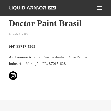
LIQUID ARMOR PRO
MODO DE APLICAÇÃO
Doctor Paint Brasil
SEJA UM PARCEIRO CERTIFICADO
24 de abril de 2024
ENCONTRE UM APLICADOR
(44) 99717-4303
PERGUNTAS FREQUENTES
Av. Pioneiro Antônio Ruíz Saldanha, 340 – Parque
Industrial, Maringá – PR, 87065-628