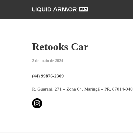
Retooks Car
2 de maio de 2024
(44) 99876-2309
R. Guarani, 271 – Zona 04, Maringá – PR, 87014-040