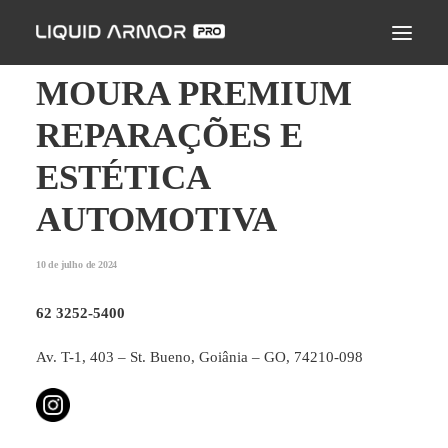
LIQUID ARMOR PRO
MODO DE APLICAÇÃO
MOURA PREMIUM
SEJA UM PARCEIRO CERTIFICADO
REPARAÇÕES E
ENCONTRE UM APLICADOR
ESTÉTICA
PERGUNTAS FREQUENTES
AUTOMOTIVA
10 de julho de 2024
62 3252-5400
Av. T-1, 403 – St. Bueno, Goiânia – GO, 74210-098